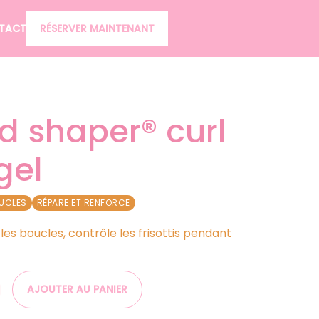
TACT
RÉSERVER MAINTENANT
gel
OUCLES
RÉPARE ET RENFORCE
les boucles, contrôle les frisottis pendant
AJOUTER AU PANIER
.10 BOND SHAPER® CURL DEFINING GEL