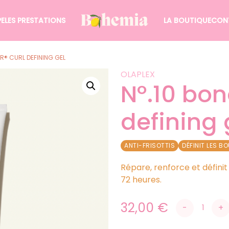
PE
LES PRESTATIONS
LA BOUTIQUE
CON
ER® CURL DEFINING GEL
OLAPLEX
nº.10 bond shaper® curl
defining 
ANTI-FRISOTTIS
DÉFINIT LES B
Répare, renforce et définit 
72 heures.
32,00
€
-
+
quantité de Nº