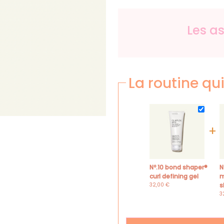
Les a
La routine qui
+
nº.10 bond shaper®
nº.4 bond
curl defining gel
m
32,00
€
s
3