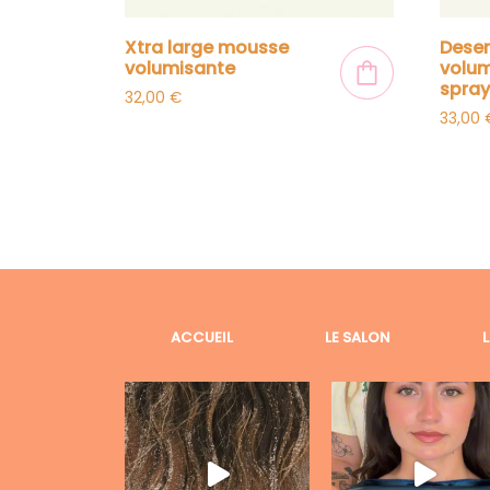
xtra large mousse
desert dry
volumisante
volum
spra
32,00
€
33,00
ACCUEIL
LE SALON