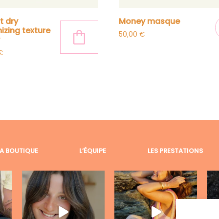
money masque
izing texture
50,00
€
y
€
LA BOUTIQUE
L’ÉQUIPE
LES PRESTATIONS