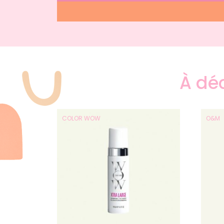
À déc
COLOR WOW
O&M