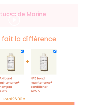
stuces de Marine
Lire la vidéo
 fait la différence
+
nº.5 bond
aintenance®
maintenance®
hampoo
conditioner
2,00
€
32,00
€
Total:
96,00
€