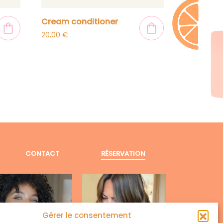
cream conditioner
20,00
€
RÉSERVATION
CONTACT
Gérer le consentement