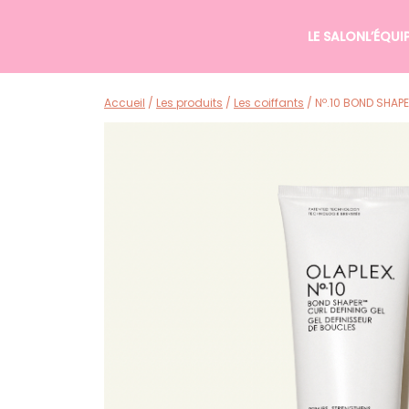
Passer au contenu
LE SALON
L’ÉQUI
Accueil
/
Les produits
/
Les coiffants
/ Nº.10 BOND SHAP