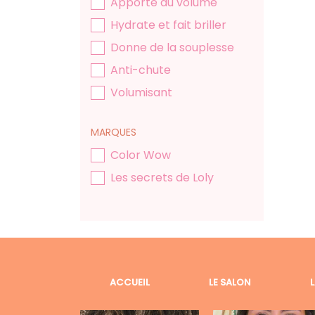
Apporte du volume
Hydrate et fait briller
Donne de la souplesse
Anti-chute
Volumisant
MARQUES
Color Wow
Les secrets de Loly
ACCUEIL
LE SALON