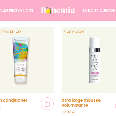
PE
LES PRESTATIONS
LA BOUTIQUE
CON
CRETS DE LOLY
COLOR WOW
m conditioner
xtra large mousse
volumisante
€
32,00
€