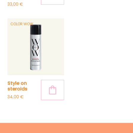
33,00
€
COLOR WOW
style on
steroids
34,00
€