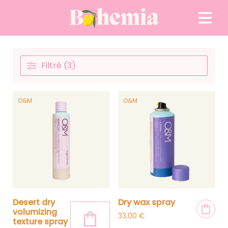
Passer au contenu
Filtré (3)
O&M
O&M
desert dry
dry wax spray
volumizing
33,00
€
texture spray