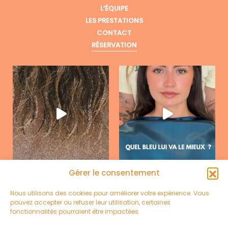
L’ÉQUIPE
LES PRESTATIONS
CONTACT
RÉSERVATION
Gérer le consentement
Nous utilisons des cookies pour améliorer votre expérience. Vous
pouvez accepter ou refuser leur utilisation, certaines
fonctionnalités pourraient être impactées.