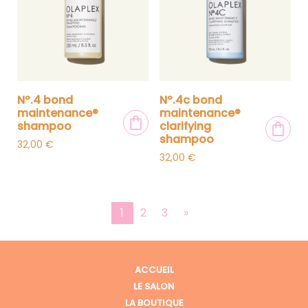
nº.4 bond
nº.4c bond
maintenance®
maintenance®
shampoo
clarifying
shampoo
32,00
€
32,00
€
1
2
3
»
ACCUEIL
LE SALON
LA BOUTIQUE