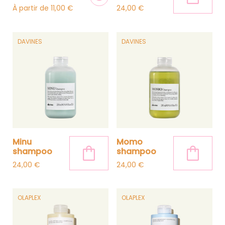
À partir de
11,00
€
24,00
€
Ce produit a plusieurs variations. 
DAVINES
DAVINES
minu
momo
shampoo
shampoo
24,00
€
24,00
€
OLAPLEX
OLAPLEX