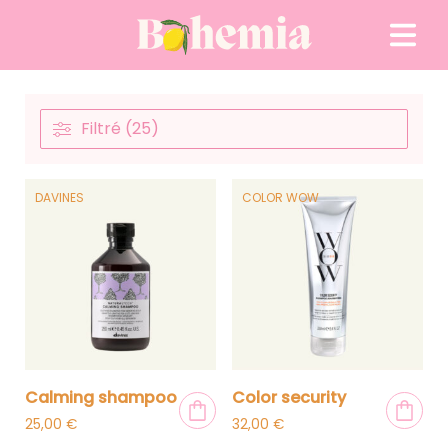
Passer au contenu
Filtré (25)
DAVINES
COLOR WOW
calming shampoo
color security
25,00
€
32,00
€